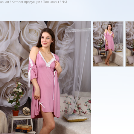
лавная
/
Каталог продукции
/
Пеньюары
/
№3