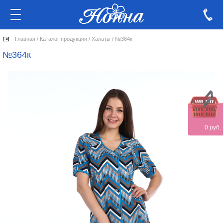
Главная
/
Каталог продукции
/
Халаты
/
№364к
№364к
0 руб.