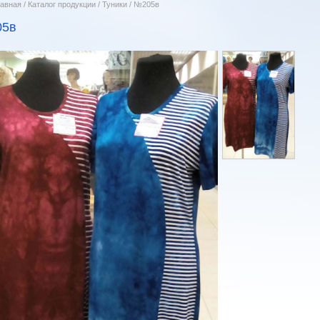
лавная
/
Каталог продукции
/
Туники
/
№205в
5в