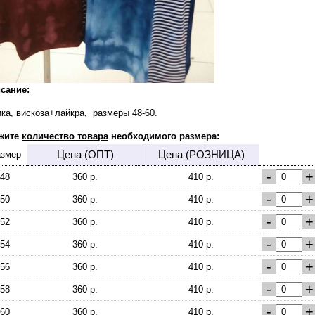
сание:
ика, вискоза+лайкра, размеры 48-60.
жите
количество товара
необходимого размера:
Цена (ОПТ)
Цена (РОЗНИЦА)
змер
-
+
48
360 р.
410 р.
-
+
50
360 р.
410 р.
-
+
52
360 р.
410 р.
-
+
54
360 р.
410 р.
-
+
56
360 р.
410 р.
-
+
58
360 р.
410 р.
-
+
60
360 р.
410 р.