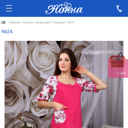
Главная
/
Каталог продукции
/
Пижамы
/
№24
№24
0 руб.