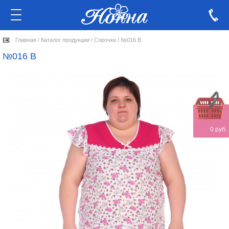
Главная
/
Каталог продукции
/
Сорочки
/
№016 В
№016 В
0 руб.