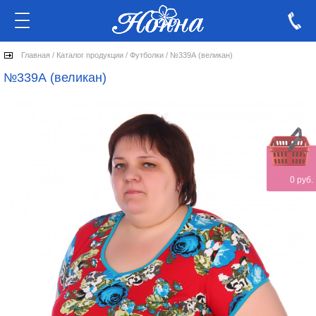
Главная
/
Каталог продукции
/
Футболки
/
№339А (великан)
№339А (великан)
0 руб.