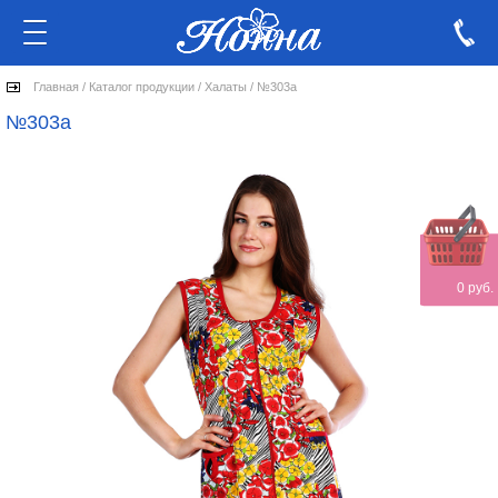
Главная
/
Каталог продукции
/
Халаты
/
№303а
№303а
0 руб.